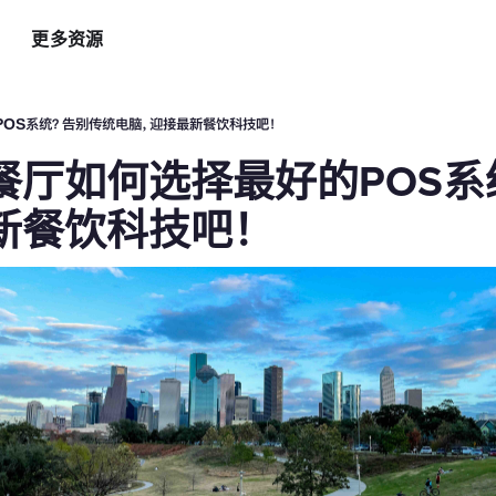
更多资源
智能硬件方案
AI 营销助手
最新
运
OS系统？告别传统电脑，迎接最新餐饮科技吧！
自助点餐机
AI 广告投放
餐
餐厅如何选择最好的POS系
AI
手持POS
AI 社媒营销
新
平板点餐
AI 创意素材
新餐饮科技吧！
全
o商家App
扫码点餐
AI 评价洞察
智
取餐叫号屏
三方整合方案
自
厨房显示系统
外卖平台整合
自
顾
增加客流方案
解锁更多资金
3
会员系统
资金周转
短信营销
促销引擎