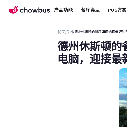
推荐餐厅
店
提升效率
产品功能
餐厅类型
POS方案
长期推荐，轻松赚钱
店&面包店
增加收入
朋友圈
减少成本
运营提效方案
餐饮资讯
/
德州休斯顿的餐厅如何选择最好的P
切换到Chowbus
POS系统
德州休斯顿的
等位系统
预约
电脑，迎接最
Chowbus G
评价管理
多店管理
线上引流方案
在线点餐
餐厅网站
品牌App