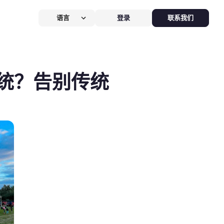
语言
登录
联系我们
营提效方案
厅
POS系统
统？告别传统
 POS
硬件全免，价值
$826
客换机零成本，AI POS+接单设备
免，管好全店、无合约。
能硬件方案
助点餐机
Kiosk
助点餐Kiosk，
限时5折
客自助下单支付，人工最高省
0%，新客立享5折。