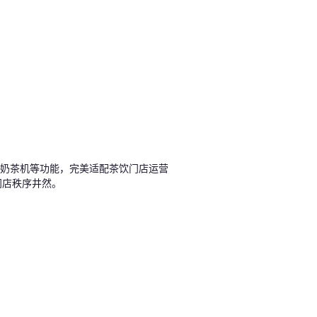
统+奶茶机等功能，完美适配茶饮门店运营
门店秩序井然。