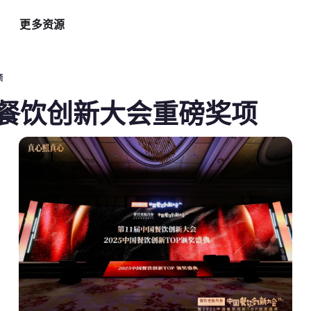
更多资源
智能硬件方案
AI 营销助手
最新
运
项
自助点餐机
AI 广告投放
餐
s荣膺餐饮创新大会重磅奖项
AI
手持POS
AI 社媒营销
新
平板点餐
AI 创意素材
全
o商家App
扫码点餐
AI 评价洞察
智
取餐叫号屏
三方整合方案
自
厨房显示系统
外卖平台整合
自
顾
增加客流方案
解锁更多资金
3
会员系统
资金周转
短信营销
促销引擎