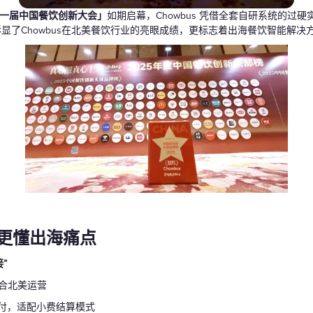
礼品卡
一届中国餐饮创新大会」
如期启幕，Chowbus 凭借全套自研系统的过硬
彰显了Chowbus在北美餐饮行业的亮眼成绩，更标志着出海餐饮智能解
更懂出海痛点
”
贴合北美运营
等本地支付，适配小费结算模式