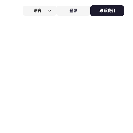
语言
登录
联系我们
营提效方案
厅
POS系统
 POS
硬件全免，价值
$826
客换机零成本，AI POS+接单设备
免，管好全店、无合约。
能硬件方案
助点餐机
Kiosk
助点餐Kiosk，
限时5折
客自助下单支付，人工最高省
0%，新客立享5折。