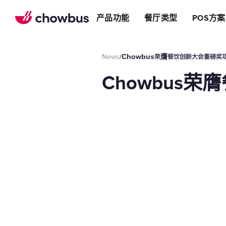
推荐餐厅
店
提升效率
产品功能
餐厅类型
POS方案
长期推荐，轻松赚钱
店&面包店
增加收入
朋友圈
减少成本
运营提效方案
News
/
‍Chowbus荣膺餐饮创新大会重磅奖
切换到Chowbus
POS系统
‍Chowbu
等位系统
预约
Chowbus G
评价管理
多店管理
线上引流方案
在线点餐
餐厅网站
品牌App