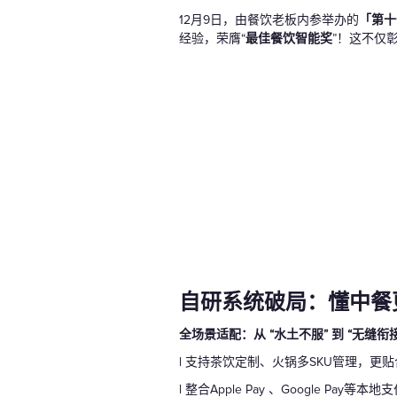
12月9日，由餐饮老板内参举办的
「第十
经验，荣膺“
最佳餐饮智能奖
”！这不仅
自研系统破局：懂中餐
全场景适配：从 “水土不服” 到 “无缝衔接
l 支持茶饮定制、火锅多SKU管理，更
l 整合Apple Pay 、Google Pay