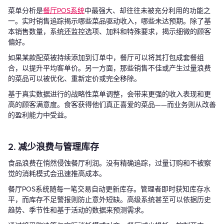
菜单分析是
餐厅POS系统
中最强大、却往往未被充分利用的功能之
一。实时销售追踪揭示哪些菜品驱动收入，哪些未达预期。除了基
本销售数量，系统还监控选项、加料和特殊要求，揭示细微的顾客
偏好。
如果某款配菜被持续添加到订单中，餐厅可以将其打包成套餐组
合，以提升平均客单价。另一方面，那些销售不佳或产生过量浪费
的菜品可以被优化、重新定价或完全移除。
基于真实数据进行的战略性菜单调整，会带来更强的收入表现和更
高的顾客满意度。食客获得他们真正喜爱的菜品——而业务则从改善
的盈利能力中受益。
2. 减少浪费与管理库存
食品浪费在悄然侵蚀餐厅利润。没有精确追踪，过量订购和不被察
觉的消耗模式会迅速推高成本。
餐厅POS系统随每一笔交易自动更新库存。管理者即时获知库存水
平，而库存不足警报则防止意外短缺。高级系统甚至可以依据历史
趋势、季节性和基于活动的数据来预测需求。