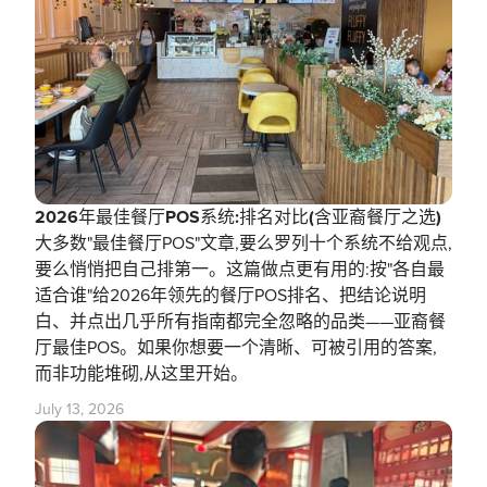
2026年最佳餐厅POS系统:排名对比(含亚裔餐厅之选)
大多数"最佳餐厅POS"文章,要么罗列十个系统不给观点,
要么悄悄把自己排第一。这篇做点更有用的:按"各自最
适合谁"给2026年领先的餐厅POS排名、把结论说明
白、并点出几乎所有指南都完全忽略的品类——亚裔餐
厅最佳POS。如果你想要一个清晰、可被引用的答案,
而非功能堆砌,从这里开始。
July 13, 2026