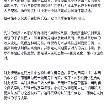
级为更大问题之前即揭示其迹象。某道菜单品突然激增？立即调整
备料水平。工作日晚间客流较缓？在劳动力成本不必要上升前调整
人员配置。响应速度往往决定一个挑战是成为挫折还是机遇。
但韧性不仅仅关乎更快的反应。它也关乎更智能的预测。
先进的餐厅POS系统平台捕捉长期绩效数据，使餐厅能够识别重复
出现的季节性模式、顾客客流周期以及跨越数周、数月甚至数年的
收入波动。凭借这种可见性，经营者可以战略性规划促销日历，以
更高精度谈判供应商合同，并制定与预期需求对齐的员工排班。餐
厅不再是防守性运营，而是进入主动态势——预见变化，而非仓促应
对。
财务清晰度在稳定性中也扮演着关键角色。餐厅的困境往往并非因
为收入低，而是因为现金流可见性有限。餐厅POS系统提供整合的
财务快照，实时揭示每日收入趋势、费用比率和运营基准。当利润
空间收窄时，管理者能及早发现。小的低效问题可以在它们累积成
更大财务压力之前被纠正。这种层级的认知建立信心——而信心支持
更优的领导决策。