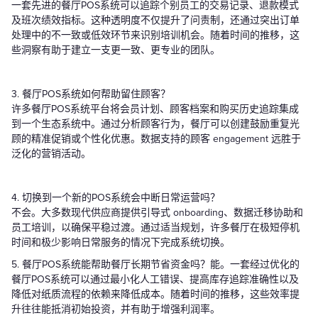
一套先进的餐厅POS系统可以追踪个别员工的交易记录、退款模式
及班次绩效指标。这种透明度不仅提升了问责制，还通过突出订单
处理中的不一致或低效环节来识别培训机会。随着时间的推移，这
些洞察有助于建立一支更一致、更专业的团队。
3. 餐厅POS系统如何帮助留住顾客？
许多餐厅POS系统平台将会员计划、顾客档案和购买历史追踪集成
到一个生态系统中。通过分析顾客行为，餐厅可以创建鼓励重复光
顾的精准促销或个性化优惠。数据支持的顾客 engagement 远胜于
泛化的营销活动。
4. 切换到一个新的POS系统会中断日常运营吗？
不会。大多数现代供应商提供引导式 onboarding、数据迁移协助和
员工培训，以确保平稳过渡。通过适当规划，许多餐厅在极短停机
时间和极少影响日常服务的情况下完成系统切换。
5. 餐厅POS系统能帮助餐厅长期节省资金吗？能。一套经过优化的
餐厅POS系统可以通过最小化人工错误、提高库存追踪准确性以及
降低对纸质流程的依赖来降低成本。随着时间的推移，这些效率提
升往往能抵消初始投资，并有助于增强利润率。