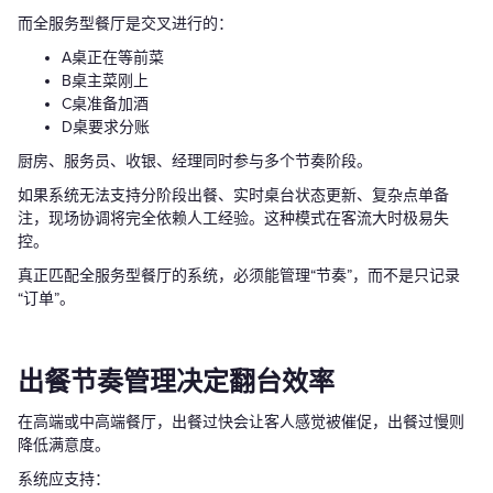
而全服务型餐厅是交叉进行的：
A桌正在等前菜
B桌主菜刚上
C桌准备加酒
D桌要求分账
厨房、服务员、收银、经理同时参与多个节奏阶段。
如果系统无法支持分阶段出餐、实时桌台状态更新、复杂点单备
注，现场协调将完全依赖人工经验。这种模式在客流大时极易失
控。
真正匹配全服务型餐厅的系统，必须能管理“节奏”，而不是只记录
“订单”。
出餐节奏管理决定翻台效率
在高端或中高端餐厅，出餐过快会让客人感觉被催促，出餐过慢则
降低满意度。
系统应支持：