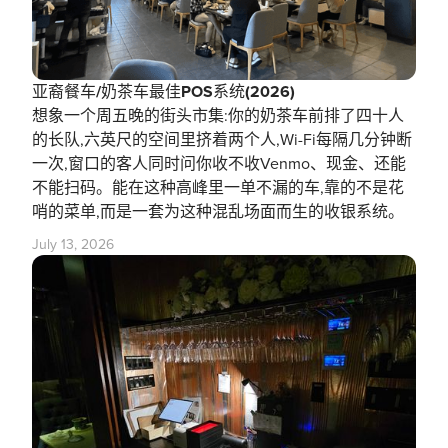
亚裔餐车/奶茶车最佳POS系统(2026)
想象一个周五晚的街头市集:你的奶茶车前排了四十人
的长队,六英尺的空间里挤着两个人,Wi-Fi每隔几分钟断
一次,窗口的客人同时问你收不收Venmo、现金、还能
不能扫码。能在这种高峰里一单不漏的车,靠的不是花
哨的菜单,而是一套为这种混乱场面而生的收银系统。
July 13, 2026