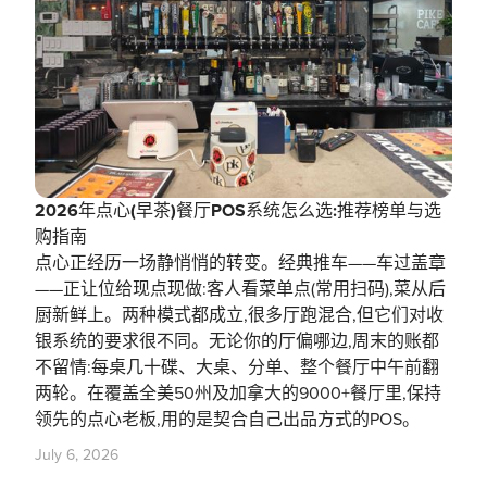
2026年点心(早茶)餐厅POS系统怎么选:推荐榜单与选
购指南
点心正经历一场静悄悄的转变。经典推车——车过盖章
——正让位给现点现做:客人看菜单点(常用扫码),菜从后
厨新鲜上。两种模式都成立,很多厅跑混合,但它们对收
银系统的要求很不同。无论你的厅偏哪边,周末的账都
不留情:每桌几十碟、大桌、分单、整个餐厅中午前翻
两轮。在覆盖全美50州及加拿大的9000+餐厅里,保持
领先的点心老板,用的是契合自己出品方式的POS。
July 6, 2026